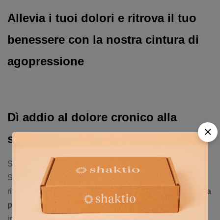
Allevia i tuoi dolori e ritrova il tuo
benessere con la nostra cintura di
agopressione
Dì addio al dolore cronico alla
schiena e al collo
Soffri di tensione muscolare, lombalgia o dolore al collo?
Stai cercando una soluzione naturale ed efficace per
ritrovare il tuo comfort quotidiano? Scopri la nostra
Cintura
per agopressione
progettata per darti un sollievo
immediato e duraturo.