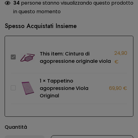
34
persone stanno visualizzando questo prodotto
in questo momento
Spesso Acquistati Insieme
24,90
This item:
Cintura di
Cintura
agopressione originale viola
€
di
agopressione
1
×
Tappetino
originale
Tappetino
agopressione Viola
69,90
€
viola
Original
agopressione
Viola
Original
Quantità